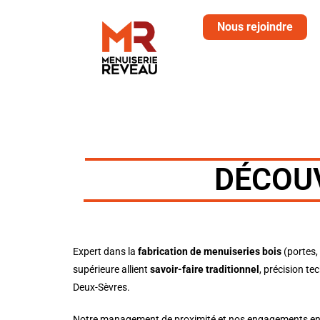
Nous rejoindre
DÉCOU
Expert dans la
fabrication de menuiseries bois
(portes, 
supérieure allient
savoir-faire traditionnel
, précision t
Deux-Sèvres
.
Notre management de proximité et
nos engagements
en