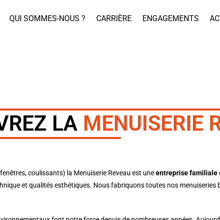
QUI SOMMES-NOUS ?
CARRIÈRE
ENGAGEMENTS
AC
VREZ LA
MENUISERIE 
fenêtres, coulissants) la
Menuiserie Reveau
est une
entreprise familiale
echnique et qualités esthétiques. Nous fabriquons toutes nos menuiseries 
vironnementaux font notre force depuis de nombreuses années. Aujourd’