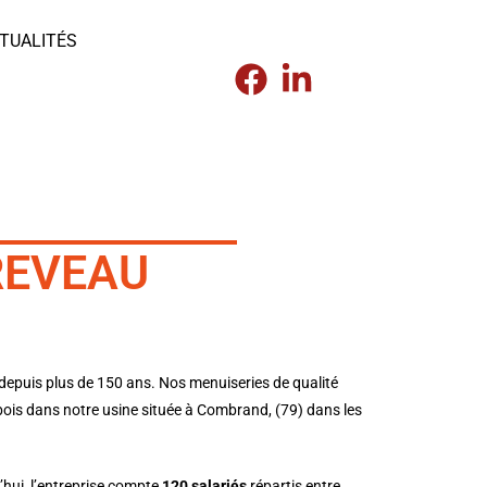
TUALITÉS
REVEAU
depuis plus de 150 ans. Nos menuiseries de qualité
bois dans notre usine située à
Combrand, (79) dans les
hui, l’entreprise compte
120 salariés
répartis entre