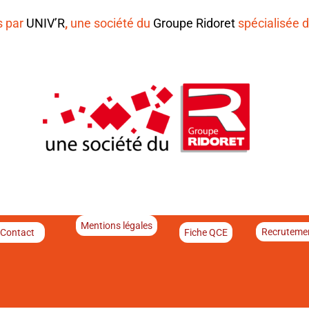
s par
UNIV’R
,
une société du
Groupe Ridoret
spécialisée d
Mentions légales
Recruteme
Contact
Fiche QCE