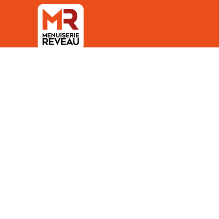
Menuiserie Reveau
3 ZA La Vallée
79140 COMBRAND
Tél: 05.49.81.81.81
Contact
Mentions légales
Fiche QCE